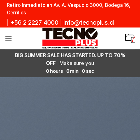
Skip
Retiro Inmediato en Av. A. Vespucio 3000, Bodega 16,
to
Cerrillos
content
|
+56 2 2227 4000
|
info@tecnoplus.cl
BIG SUMMER SALE HAS STARTED. UP TO 70%
OFF
Make sure you
0
hours
0
min
0
sec