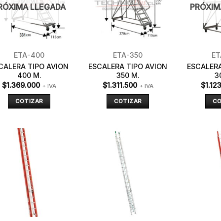
RÓXIMA LLEGADA
PRÓXIM
ETA-400
ETA-350
ET
CALERA TIPO AVION
ESCALERA TIPO AVION
ESCALERA
400 M.
350 M.
3
$
1.369.000
$
1.311.500
$
1.12
+ IVA
+ IVA
COTIZAR
COTIZAR
CO