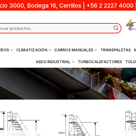
cio 3000, Bodega 16, Cerrillos
|
+56 2 2227 4000
ch
EROS
CLIMATIZACIÓN
CARROS MANUALES
TRANSPALETAS
ASEO INDUSTRIAL
TURBOCALEFACTORES
TOL