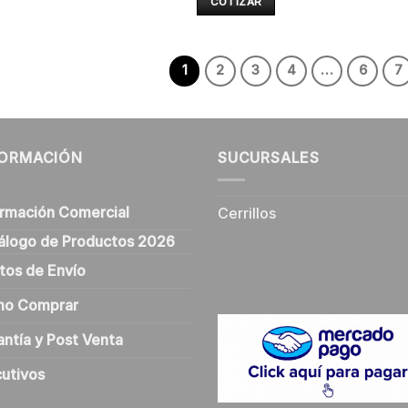
COTIZAR
1
2
3
4
…
6
7
FORMACIÓN
SUCURSALES
ormación Comercial
Cerrillos
álogo de Productos 2026
tos de Envío
o Comprar
antía y Post Venta
cutivos