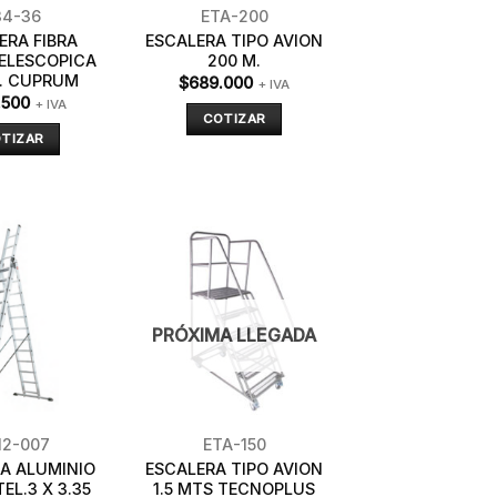
34-36
ETA-200
ERA FIBRA
ESCALERA TIPO AVION
TELESCOPICA
200 M.
M. CUPRUM
$
689.000
+ IVA
.500
+ IVA
COTIZAR
TIZAR
PRÓXIMA LLEGADA
12-007
ETA-150
A ALUMINIO
ESCALERA TIPO AVION
EL.3 X 3.35
1.5 MTS TECNOPLUS