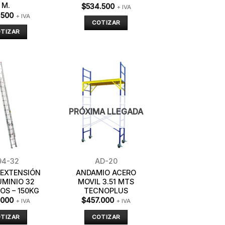
M.
$
534.500
+ IVA
.500
+ IVA
COTIZAR
TIZAR
PRÓXIMA LLEGADA
94-32
AD-20
 EXTENSIÓN
ANDAMIO ACERO
UMINIO 32
MOVIL 3.51 MTS
OS – 150KG
TECNOPLUS
.000
$
457.000
+ IVA
+ IVA
TIZAR
COTIZAR