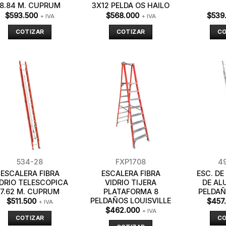
8.84 M. CUPRUM
3X12 PELDA OS HAILO
$
593.500
$
568.000
$
539
+ IVA
+ IVA
COTIZAR
COTIZAR
CO
534-28
FXP1708
4
ESCALERA FIBRA
ESCALERA FIBRA
ESC. DE
IDRIO TELESCOPICA
VIDRIO TIJERA
DE AL
7.62 M. CUPRUM
PLATAFORMA 8
PELDAÑ
PELDAÑOS LOUISVILLE
$
511.500
$
457
+ IVA
$
462.000
+ IVA
COTIZAR
CO