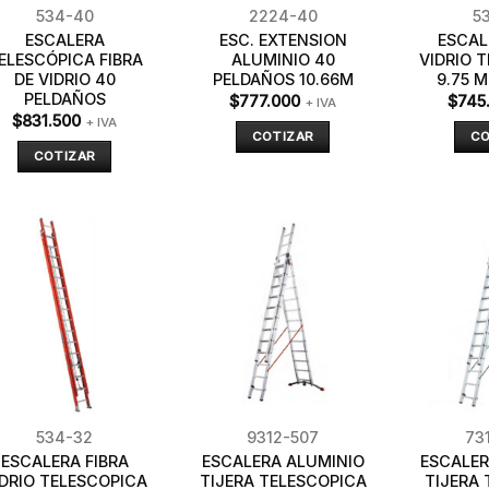
534-40
2224-40
5
ESCALERA
ESC. EXTENSION
ESCAL
ELESCÓPICA FIBRA
ALUMINIO 40
VIDRIO 
DE VIDRIO 40
PELDAÑOS 10.66M
9.75 
PELDAÑOS
$
777.000
$
745
+ IVA
$
831.500
+ IVA
COTIZAR
CO
COTIZAR
534-32
9312-507
73
ESCALERA FIBRA
ESCALERA ALUMINIO
ESCALER
IDRIO TELESCOPICA
TIJERA TELESCOPICA
TIJERA T