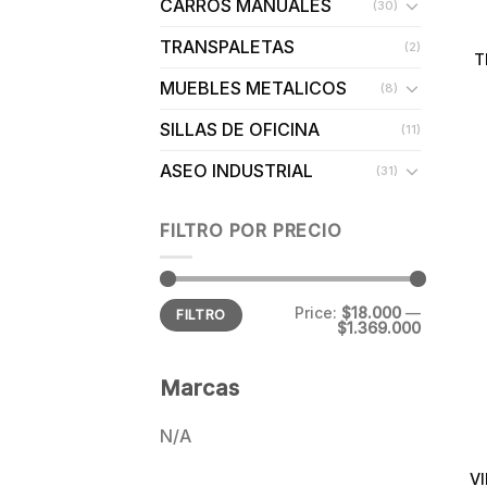
CARROS MANUALES
(30)
TRANSPALETAS
(2)
T
MUEBLES METALICOS
(8)
SILLAS DE OFICINA
(11)
ASEO INDUSTRIAL
(31)
FILTRO POR PRECIO
Min
Max
Price:
$18.000
—
FILTRO
price
price
$1.369.000
Marcas
N/A
V