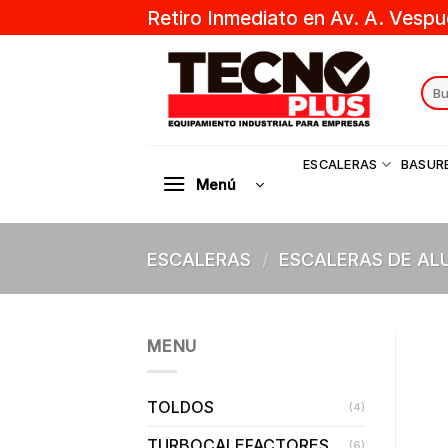
Skip
Retiro Inmediato en Av. A. Vespu
to
content
Sear
for:
ESCALERAS
BASUR
Menú
ESCALERAS
/
ESCALERAS DE AL
MENU
TOLDOS
(4)
TURBOCALEFACTORES
(6)