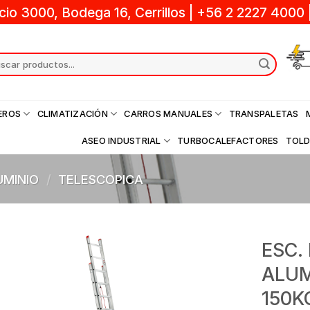
cio 3000, Bodega 16, Cerrillos
|
+56 2 2227 4000
ch
EROS
CLIMATIZACIÓN
CARROS MANUALES
TRANSPALETAS
ASEO INDUSTRIAL
TURBOCALEFACTORES
TOL
UMINIO
/
TELESCOPICA
ESC.
ALUM
150K