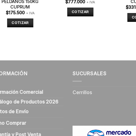
PELDAÑOS 150KG
C
$
777.000
+ IVA
CUPRUM
$
331
COTIZAR
$
175.500
+ IVA
C
COTIZAR
FORMACIÓN
SUCURSALES
ormación Comercial
Cerrillos
álogo de Productos 2026
tos de Envío
o Comprar
antía y Post Venta