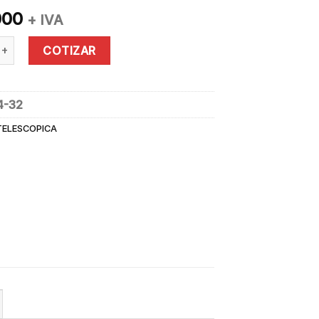
000
+ IVA
EXTENSIÓN DE ALUMINIO 32 PELDAÑOS - 150KG quantity
COTIZAR
4-32
TELESCOPICA