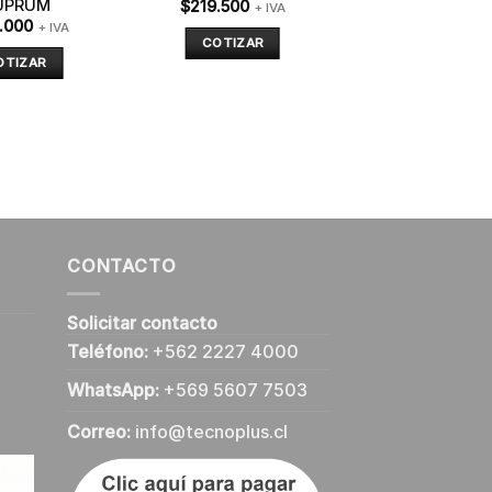
UPRUM
$
219.500
+ IVA
.000
+ IVA
COTIZAR
OTIZAR
CONTACTO
Solicitar contacto
Teléfono:
+562 2227 4000
WhatsApp:
+569 5607 7503
Correo:
info@tecnoplus.cl