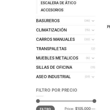
ESCALERA DE ÁTICO
ACCESORIOS
BASUREROS
(38)
P
CLIMATIZACIÓN
(15)
CARROS MANUALES
(30)
TRANSPALETAS
(2)
MUEBLES METALICOS
(8)
SILLAS DE OFICINA
(11)
ASEO INDUSTRIAL
(31)
FILTRO POR PRECIO
Min
Max
Price:
$105.000
—
FILTRO
price
price