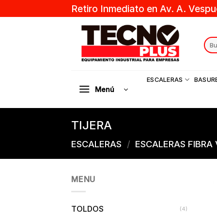
Skip
Retiro Inmediato en Av. A. Vespu
to
content
Sear
for:
ESCALERAS
BASUR
Menú
TIJERA
ESCALERAS
/
ESCALERAS FIBRA 
MENU
TOLDOS
(4)