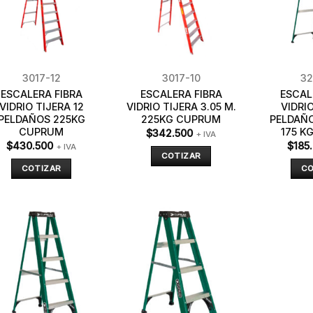
3017-12
3017-10
32
ESCALERA FIBRA
ESCALERA FIBRA
ESCAL
VIDRIO TIJERA 12
VIDRIO TIJERA 3.05 M.
VIDRIO
PELDAÑOS 225KG
225KG CUPRUM
PELDAÑO
CUPRUM
175 K
$
342.500
+ IVA
$
430.500
$
185
+ IVA
COTIZAR
COTIZAR
CO