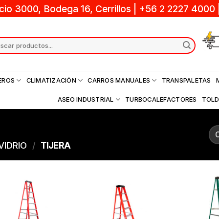
cio 3000, Bodega 16, Cerrillos
|
+56 2 2227 4000
ch
EROS
CLIMATIZACIÓN
CARROS MANUALES
TRANSPALETAS
ASEO INDUSTRIAL
TURBOCALEFACTORES
TOL
VIDRIO
/
TIJERA