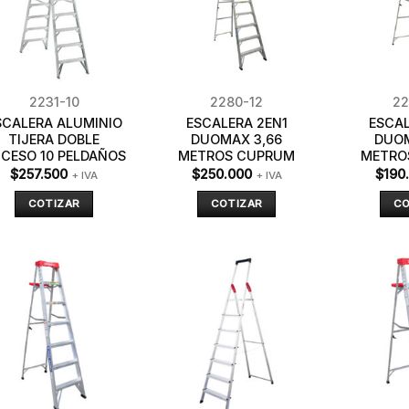
2231-10
2280-12
22
SCALERA ALUMINIO
ESCALERA 2EN1
ESCAL
TIJERA DOBLE
DUOMAX 3,66
DUOM
CESO 10 PELDAÑOS
METROS CUPRUM
METRO
$
257.500
$
250.000
$
190
+ IVA
+ IVA
COTIZAR
COTIZAR
CO