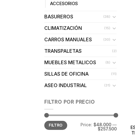
ACCESORIOS
BASUREROS
(38)
CLIMATIZACIÓN
(15)
CARROS MANUALES
(30)
TRANSPALETAS
(2)
MUEBLES METALICOS
(8)
SILLAS DE OFICINA
(11)
ASEO INDUSTRIAL
(31)
FILTRO POR PRECIO
Min
Max
Price:
$48.000
—
FILTRO
price
price
E
$257.500
T