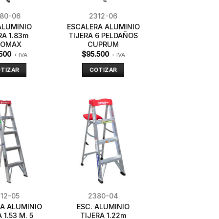
80-06
2312-06
ALUMINIO
ESCALERA ALUMINIO
RA 1.83m
TIJERA 6 PELDAÑOS
UOMAX
CUPRUM
500
$
95.500
+ IVA
+ IVA
TIZAR
COTIZAR
12-05
2380-04
A ALUMINIO
ESC. ALUMINIO
 1.53 M. 5
TIJERA 1.22m