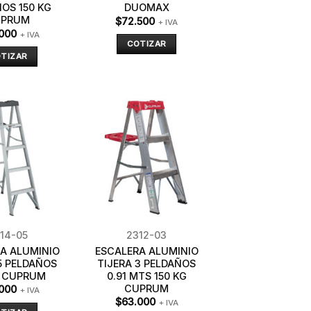
OS 150 KG
DUOMAX
UPRUM
$
72.500
+ IVA
000
+ IVA
COTIZAR
TIZAR
14-05
2312-03
A ALUMINIO
ESCALERA ALUMINIO
5 PELDAÑOS
TIJERA 3 PELDAÑOS
G CUPRUM
0.91 MTS 150 KG
CUPRUM
000
+ IVA
$
63.000
+ IVA