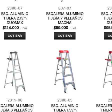
2380-07
807-07
23
ESC. ALUMINIO
ESCALERA ALUMINIO
ESC. 
TIJERA 2.13m
TIJERA 7 PELDAÑOS
TIJE
DUOMAX
MAGNA
D
$
124.000
$
99.000
$
95.
+ IVA
+ IVA
COTIZAR
COTIZAR
CO
2314-06
2380-05
23
SCALERA ALUMINIO
ESC. ALUMINIO
ESCALER
IJERA 6 PELDAÑOS
TIJERA 1.53m
TIJERA