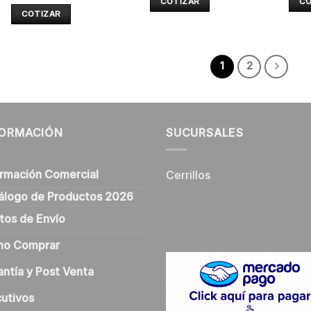
COTIZAR
CO
COTIZAR
1
2
FORMACIÓN
SUCURSALES
ormación Comercial
Cerrillos
álogo de Productos 2026
tos de Envío
o Comprar
antía y Post Venta
cutivos