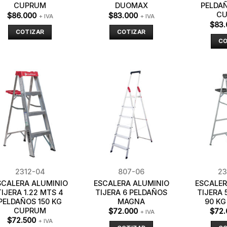
CUPRUM
DUOMAX
PELDAÑ
C
$
86.000
$
83.000
+ IVA
+ IVA
$
83.
COTIZAR
COTIZAR
CO
2312-04
807-06
23
SCALERA ALUMINIO
ESCALERA ALUMINIO
ESCALER
TIJERA 1.22 MTS 4
TIJERA 6 PELDAÑOS
TIJERA 
PELDAÑOS 150 KG
MAGNA
90 K
CUPRUM
$
72.000
$
72.
+ IVA
$
72.500
+ IVA