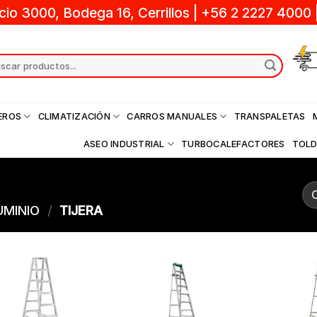
cio 3000, Bodega 16, Cerrillos
|
+56 2 2227 4000
ch
EROS
CLIMATIZACIÓN
CARROS MANUALES
TRANSPALETAS
ASEO INDUSTRIAL
TURBOCALEFACTORES
TOL
UMINIO
/
TIJERA