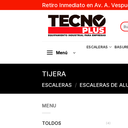
Skip
Retiro Inmediato en Av. A. Vespu
to
content
Sear
for:
ESCALERAS
BASUR
Menú
TIJERA
ESCALERAS
/
ESCALERAS DE AL
MENU
TOLDOS
(4)