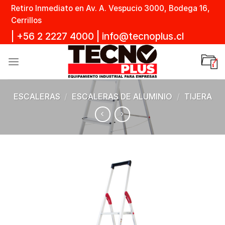
Skip
Retiro Inmediato en Av. A. Vespucio 3000, Bodega 16,
to
Cerrillos
content
|
+56 2 2227 4000
|
info@tecnoplus.cl
ESCALERAS
/
ESCALERAS DE ALUMINIO
/
TIJERA