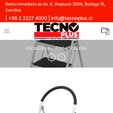
Skip
Retiro Inmediato en Av. A. Vespucio 3000, Bodega 16,
to
Cerrillos
content
|
+56 2 2227 4000
|
info@tecnoplus.cl
ESCALERAS
/
PISO ESCALERA