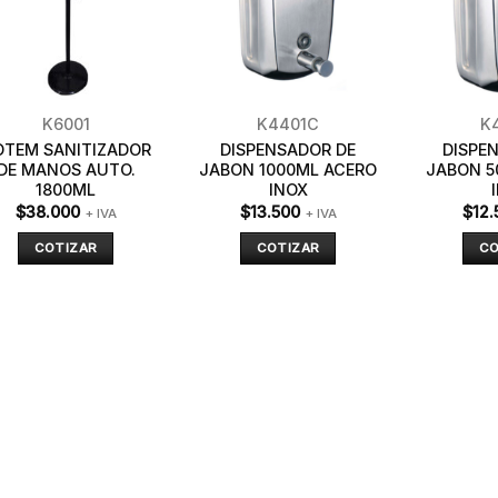
K6001
K4401C
K
OTEM SANITIZADOR
DISPENSADOR DE
DISPE
DE MANOS AUTO.
JABON 1000ML ACERO
JABON 5
1800ML
INOX
$
38.000
$
13.500
$
12.
+ IVA
+ IVA
COTIZAR
COTIZAR
CO