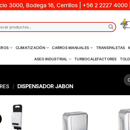
cio 3000, Bodega 16, Cerrillos
|
+56 2 2227 4000
ch
EROS
CLIMATIZACIÓN
CARROS MANUALES
TRANSPALETAS
ASEO INDUSTRIAL
TURBOCALEFACTORES
TOL
RES
/
DISPENSADOR JABON