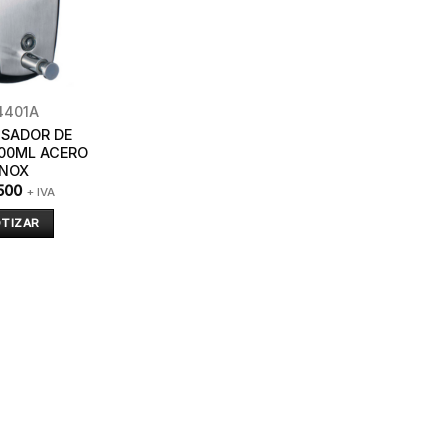
4401A
NSADOR DE
00ML ACERO
INOX
500
+ IVA
TIZAR