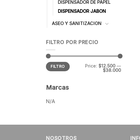
DISPENSADOR DE PAPEL
DISPENSADOR JABON
ASEO Y SANITIZACION
FILTRO POR PRECIO
Min
Max
Price:
$12.500
—
FILTRO
price
price
$38.000
Marcas
N/A
NOSOTROS
IN