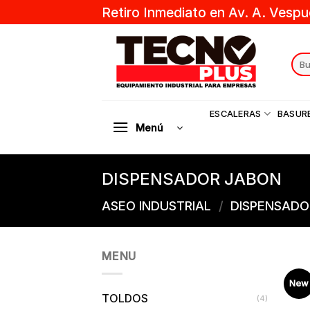
Skip
Retiro Inmediato en Av. A. Vespu
to
content
Sear
for:
ESCALERAS
BASUR
Menú
DISPENSADOR JABON
ASEO INDUSTRIAL
/
DISPENSADO
MENU
New
TOLDOS
(4)