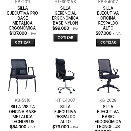
KB-2011
HT-8931AS
KB-E4007
SILLA
SILLA
SILLA
EJECUTIVA PRO
GERENCIAL
EJECUTIVA
BASE
ERGONÓMICA
OFICINA
METALICA
BASE NYLON
RESPALDO
ERGONÓMICA
ALTO
$
99.000
+ IVA
$
107.000
$
87.000
+ IVA
+ IVA
COTIZAR
COTIZAR
COTIZAR
KB-5816
HT-E4007
KB-2028
SILLA VISITA
SILLA
SILLA
OFICINA BASE
EJECUTIVA
EJECUTIVA
METALICA
RESPALDO
BASIC
TECNOPLUS
ALTO
ERGONÓMICA
TECNOPLUS
$
84.000
$
79.000
+ IVA
+ IVA