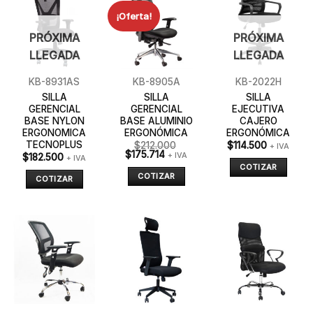
¡Oferta!
PRÓXIMA
PRÓXIMA
LLEGADA
LLEGADA
KB-8931AS
KB-8905A
KB-2022H
SILLA
SILLA
SILLA
GERENCIAL
GERENCIAL
EJECUTIVA
BASE NYLON
BASE ALUMINIO
CAJERO
ERGONOMICA
ERGONÓMICA
ERGONÓMICA
TECNOPLUS
$
212.000
$
114.500
+ IVA
$
175.714
+ IVA
$
182.500
+ IVA
COTIZAR
COTIZAR
COTIZAR