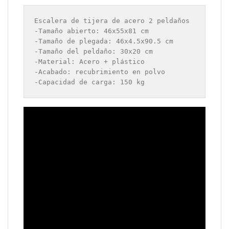
Escalera de tijera de acero 2 peldaños

-Tamaño abierto: 46x55x81 cm

-Tamaño de plegada: 46x4.5x90.5 cm

-Tamaño del peldaño: 30x20 cm

-Material: Acero + plástico

-Acabado: recubrimiento en polvo
