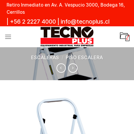
Skip
Retiro Inmediato en Av. A. Vespucio 3000, Bodega 16,
to
Cerrillos
content
|
+56 2 2227 4000
|
info@tecnoplus.cl
ESCALERAS
/
PISO ESCALERA