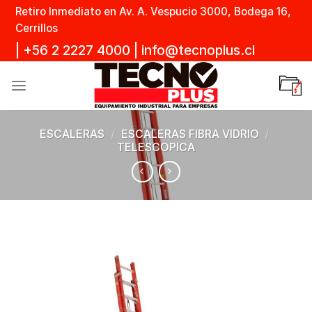
Skip
Retiro Inmediato en Av. A. Vespucio 3000, Bodega 16,
to
Cerrillos
content
|
+56 2 2227 4000
|
info@tecnoplus.cl
ESCALERAS
/
ESCALERAS FIBRA VIDRIO
/
TELESCOPICA