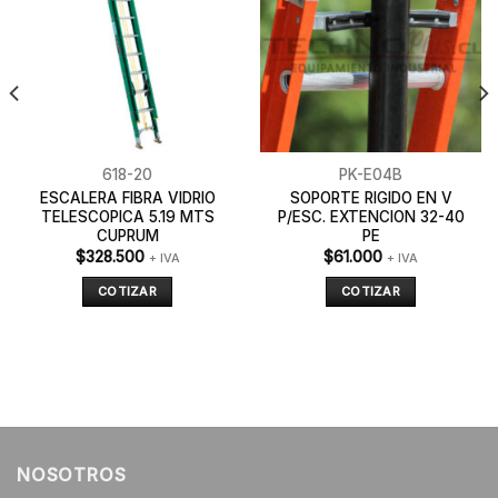
618-20
PK-E04B
ESCALERA FIBRA VIDRIO
SOPORTE RIGIDO EN V
TELESCOPICA 5.19 MTS
P/ESC. EXTENCION 32-40
CUPRUM
PE
$
328.500
$
61.000
+ IVA
+ IVA
COTIZAR
COTIZAR
NOSOTROS