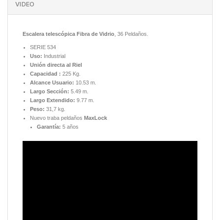
VIDEO
Escalera telescópica Fibra de Vidrio
, 36 Peldaños.
SERIE 534
Uso:
Industrial
Unión directa al Riel
Capacidad :
225 Kg.
Alcance Usuario:
10.53 m.
Largo Sección:
5.49 m.
Largo Extendido:
9.77 m.
Peso:
31,7 kg.
Nuevo traba peldaños
MaxLock
Garantía:
5 años