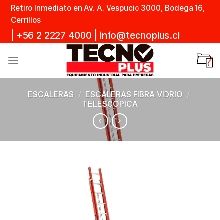
Skip
Retiro Inmediato en Av. A. Vespucio 3000, Bodega 16,
to
Cerrillos
content
|
+56 2 2227 4000
|
info@tecnoplus.cl
ESCALERAS
/
ESCALERAS FIBRA VIDRIO
/
TELESCOPICA