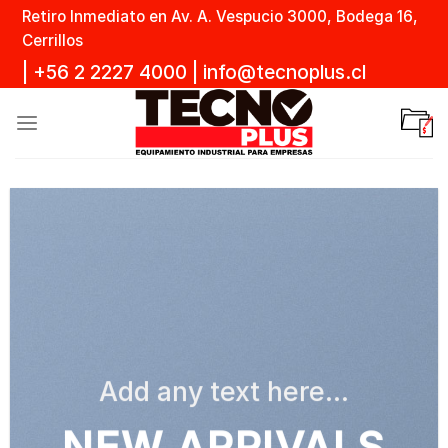
Skip
Retiro Inmediato en Av. A. Vespucio 3000, Bodega 16,
to
Cerrillos
content
|
+56 2 2227 4000
|
info@tecnoplus.cl
Add any text here…
NEW ARRIVALS