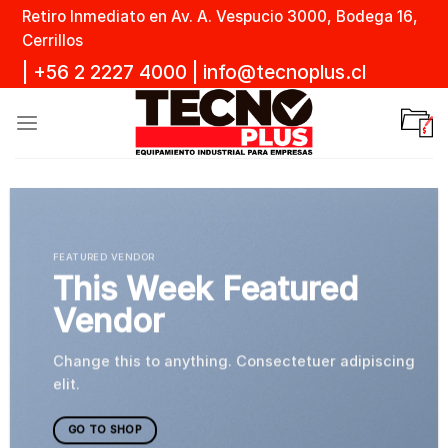
Skip
Retiro Inmediato en Av. A. Vespucio 3000, Bodega 16,
to
Cerrillos
content
|
+56 2 2227 4000
|
info@tecnoplus.cl
FEATURED VENDOR
This Week Featured
Vendor
Change this to anything. Consectetuer adipiscing
elit.
GO TO SHOP