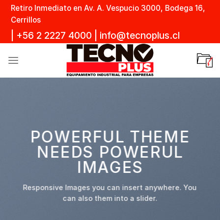
Skip
Retiro Inmediato en Av. A. Vespucio 3000, Bodega 16,
to
Cerrillos
content
|
+56 2 2227 4000
|
info@tecnoplus.cl
POWERFUL THEME
NEEDS POWERUL
IMAGES
Responsive Images you can insert anywhere. You
can also them into a slider.