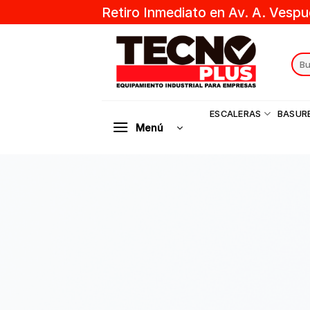
Skip
Retiro Inmediato en Av. A. Vespu
to
content
Sear
for:
ESCALERAS
BASUR
Menú