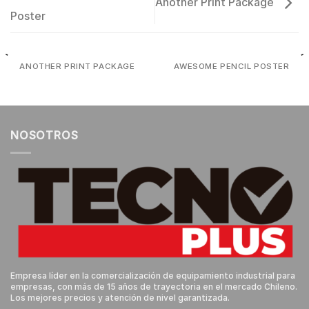
Another Print Package
Poster
ANOTHER PRINT PACKAGE
AWESOME PENCIL POSTER
NOSOTROS
Empresa líder en la comercialización de equipamiento industrial para
empresas, con más de 15 años de trayectoria en el mercado Chileno.
Los mejores precios y atención de nivel garantizada.