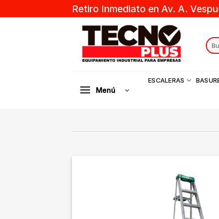
Skip
Retiro Inmediato en Av. A. Vespu
to
content
Sear
for:
ESCALERAS
BASUR
Menú