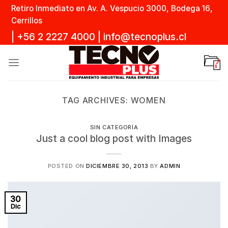
Skip
Retiro Inmediato en Av. A. Vespucio 3000, Bodega 16,
to
Cerrillos
content
|
+56 2 2227 4000
|
info@tecnoplus.cl
TAG ARCHIVES:
WOMEN
SIN CATEGORÍA
Just a cool blog post with Images
POSTED ON
DICIEMBRE 30, 2013
BY
ADMIN
30
Dic