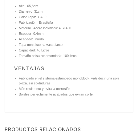
Alto: 65,8cm
Diametro: 31cm
Color Tapa: CAFÉ
Fabricación: Brasileña
Material: Acero inoxidable AISI 430
Espesor: 0.4mm
Acabado: Pulido
Tapa con sistema vasculante.
Capacidad: 40 Litros
Tamaño bolsa recomendada: 100 litros
VENTAJAS
Fabricado en el sistema estampado monoblock, vale decir una sola
pieza, sin soldaduras.
Más resistente y evita la corrosión.
Bordes perfectamente acabados que evitan corte.
PRODUCTOS RELACIONADOS