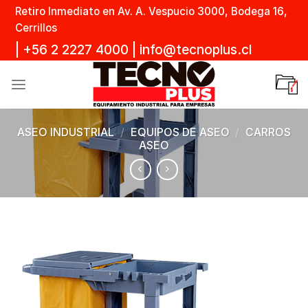
Skip
Retiro Inmediato en Av. A. Vespucio 3000, Bodega 16,
to
Cerrillos
content
|
+56 2 2227 4000
|
info@tecnoplus.cl
ASEO INDUSTRIAL
/
EQUIPOS DE ASEO
/
CARROS
ASEO