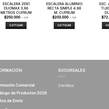
ESCALERA 2EN1
ESCALERA ALUMINIO
ESC.
DUOMAX 3,66
RECTA SIMPLE 4.88
TIJE
METROS CUPRUM
M. CUPRUM
D
$
250.000
$
203.500
$
72
+ IVA
+ IVA
COTIZAR
COTIZAR
C
FORMACIÓN
SUCURSALES
ormación Comercial
Cerrillos
álogo de Productos 2026
tos de Envío