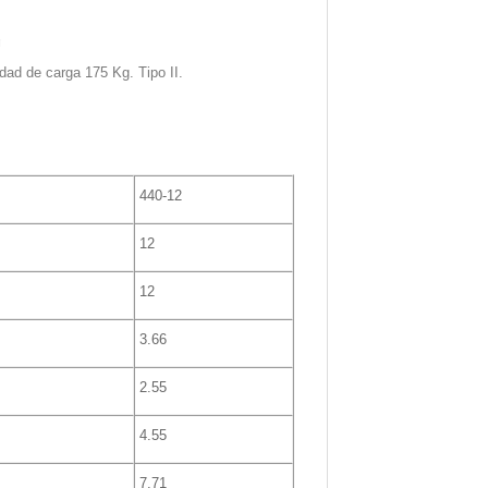
g
dad de carga 175 Kg. Tipo II.
440-12
12
12
3.66
2.55
4.55
7.71