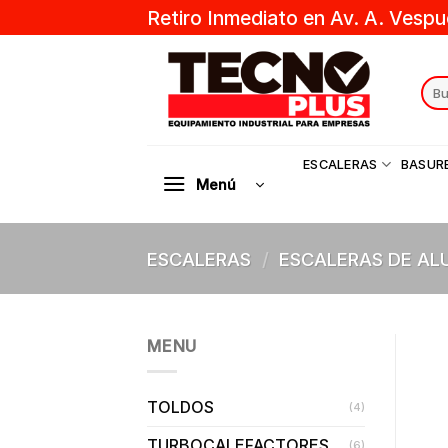
Skip
Retiro Inmediato en Av. A. Vespu
to
content
Sear
for:
ESCALERAS
BASUR
Menú
ESCALERAS
/
ESCALERAS DE AL
MENU
TOLDOS
(4)
TURBOCALEFACTORES
(6)