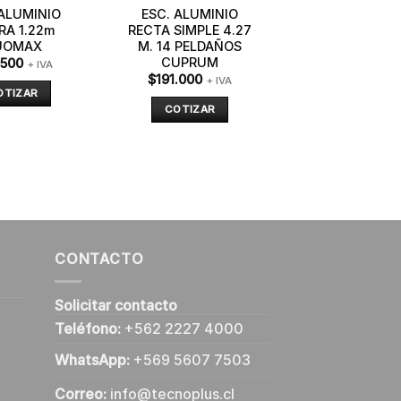
 ALUMINIO
ESC. ALUMINIO
RA 1.22m
RECTA SIMPLE 4.27
UOMAX
M. 14 PELDAÑOS
CUPRUM
.500
+ IVA
$
191.000
+ IVA
OTIZAR
COTIZAR
CONTACTO
Solicitar contacto
Teléfono:
+562 2227 4000
WhatsApp:
+569 5607 7503
Correo:
info@tecnoplus.cl