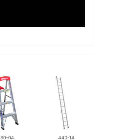
380-04
440-14