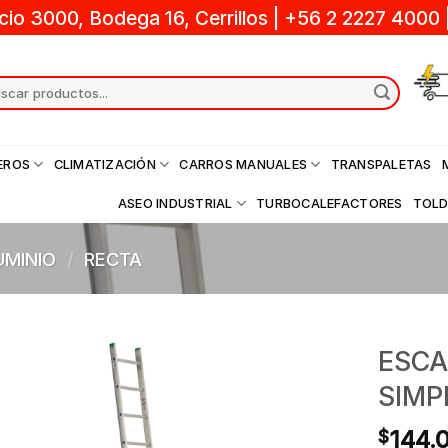
cio 3000, Bodega 16, Cerrillos
|
+56 2 2227 4000
ch
EROS
CLIMATIZACIÓN
CARROS MANUALES
TRANSPALETAS
ASEO INDUSTRIAL
TURBOCALEFACTORES
TOL
UMINIO
/
RECTA
ESCA
SIMP
144.
$