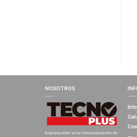
ESC. ALUMINIO
ESC. ALUMINIO
TIJERA 2.13m
TIJERA 1.53m
DUOMAX
DUOMAX
$
124.000
$
83.000
+ IVA
+ IVA
COTIZAR
COTIZAR
NOSOTROS
IN
Inf
Cat
Cos
Empresa líder en la comercialización de