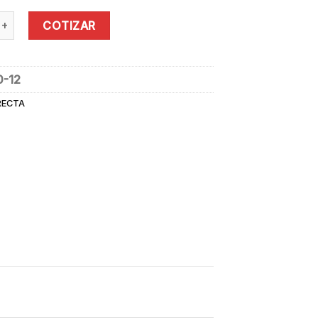
 ALUMINIO RECTA SIMPLE 3.66 M. CUPRUM quantity
COTIZAR
0-12
RECTA