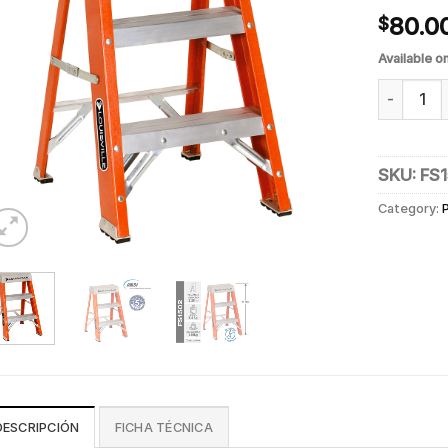
80.0
$
Available o
PISO ESCA
SKU:
FS
Category:
DESCRIPCIÓN
FICHA TÉCNICA