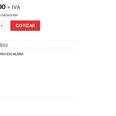
00
+ IVA
n backorder
LERA FIBRA DE VIDRIO 3 PELDAÑOS 0.61 MTS 135 KG LOUISVILLE
COTIZAR
1502
PISO ESCALERA