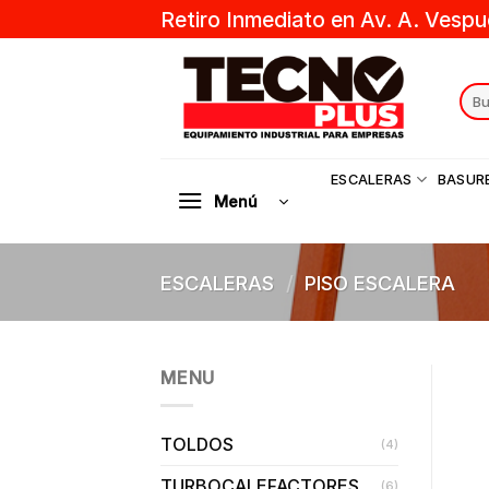
Skip
Retiro Inmediato en Av. A. Vespu
to
content
Sear
for:
ESCALERAS
BASUR
Menú
ESCALERAS
/
PISO ESCALERA
MENU
TOLDOS
(4)
TURBOCALEFACTORES
(6)