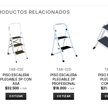
RODUCTOS RELACIONADOS
TAB-03E
TAB-02D
T
PISO ESCALERA
PISO ESCALERA
PISO
PLEGABLE 3P CON
PLEGABLE 2P
PLE
ASA
PROFESIONAL
CO
$
32.500
$
18.000
$
21
+ IVA
+ IVA
COTIZAR
COTIZAR
C