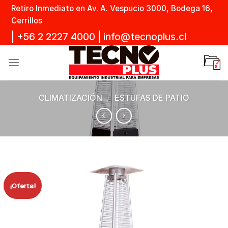
Skip
Retiro Inmediato en Av. A. Vespucio 3000, Bodega 16,
to
Cerrillos
content
|
+56 2 2227 4000
|
info@tecnoplus.cl
CLIMATIZACIÓN
/
ESTUFAS DE PATIO
¡Oferta!