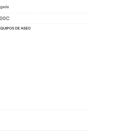
egada
800C
EQUIPOS DE ASEO