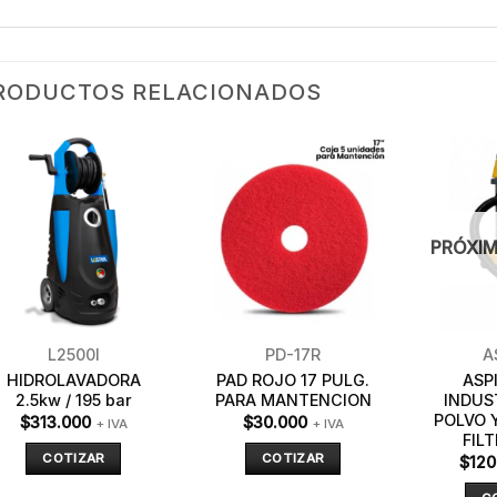
RODUCTOS RELACIONADOS
PRÓXIM
L2500I
PD-17R
A
HIDROLAVADORA
PAD ROJO 17 PULG.
ASP
2.5kw / 195 bar
PARA MANTENCION
INDUS
POLVO 
$
313.000
$
30.000
+ IVA
+ IVA
FIL
COTIZAR
COTIZAR
$
120