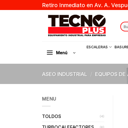
Skip
Retiro Inmediato en Av. A. Vespu
to
content
Sear
for:
ESCALERAS
BASUR
Menú
ASEO INDUSTRIAL
/
EQUIPOS DE
MENU
TOLDOS
(4)
TURBOCALEFACTORES
(6)