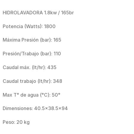
HIDROLAVADORA 1.8kw / 165br
Potencia (Watts): 1800
Máxima Presión (bar): 165
Presión/Trabajo (bar): 110
Caudal máx. (lt/hr): 435
Caudal trabajo (lt/hr): 348
Max T° de agua (°C): 50°
Dimensiones: 40.5×38.5×94
Peso: 20 kg