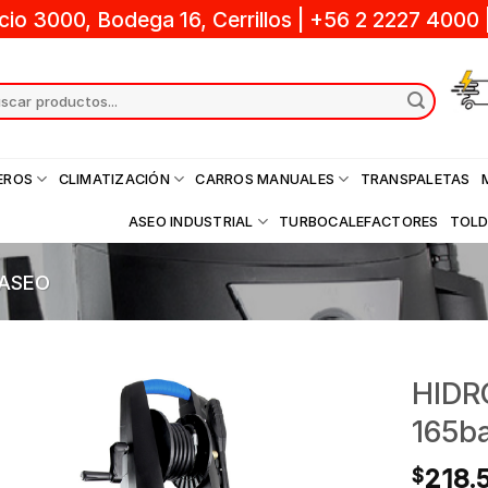
cio 3000, Bodega 16, Cerrillos
|
+56 2 2227 4000
ch
EROS
CLIMATIZACIÓN
CARROS MANUALES
TRANSPALETAS
ASEO INDUSTRIAL
TURBOCALEFACTORES
TOL
 ASEO
HIDR
165b
218.
$