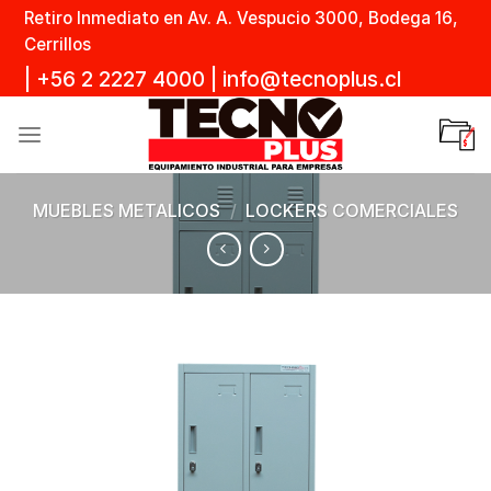
Skip
Retiro Inmediato en Av. A. Vespucio 3000, Bodega 16,
to
Cerrillos
content
|
+56 2 2227 4000
|
info@tecnoplus.cl
MUEBLES METALICOS
/
LOCKERS COMERCIALES