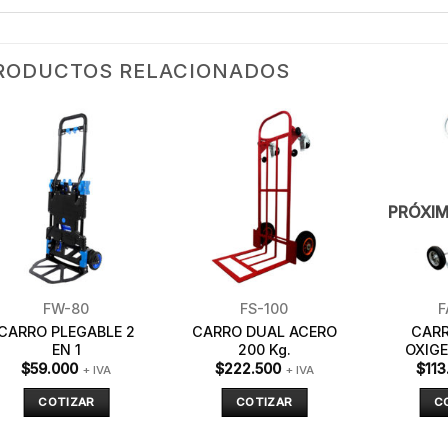
RODUCTOS RELACIONADOS
PRÓXIM
FW-80
FS-100
F
CARRO PLEGABLE 2
CARRO DUAL ACERO
CAR
EN 1
200 Kg.
OXIGE
$
59.000
$
222.500
$
113
+ IVA
+ IVA
COTIZAR
COTIZAR
C