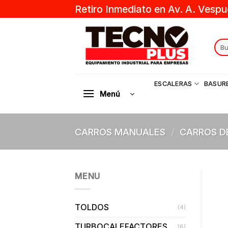
Skip
Retiro Inmediato en Av. A. Vespu
to
content
Sear
for:
ESCALERAS
BASUR
Menú
CARROS MANUALES
/
CARROS D
MENU
TOLDOS
(4)
TURBOCALEFACTORES
(6)