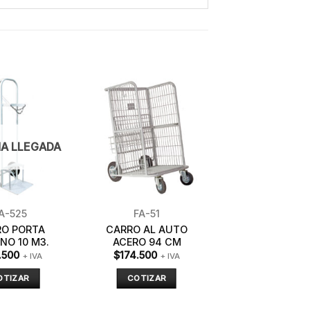
A LLEGADA
A-525
FA-51
RO PORTA
CARRO AL AUTO
NO 10 M3.
ACERO 94 CM
.500
$
174.500
+ IVA
+ IVA
OTIZAR
COTIZAR