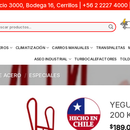
cio 3000, Bodega 16, Cerrillos
|
+56 2 2227 4000
ch
EROS
CLIMATIZACIÓN
CARROS MANUALES
TRANSPALETAS
ASEO INDUSTRIAL
TURBOCALEFACTORES
TOL
E ACERO
/
ESPECIALES
YEGU
200 
189.
$