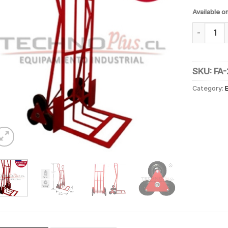
Available o
YEGUA AC
SKU:
FA
Category: