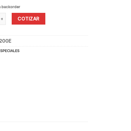
n backorder
ERO ESCALERA 200 KG. quantity
COTIZAR
-200E
ESPECIALES