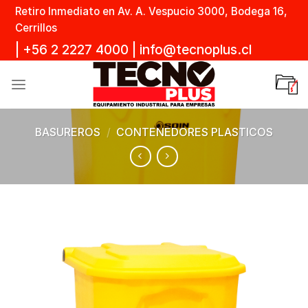
Skip
Retiro Inmediato en Av. A. Vespucio 3000, Bodega 16,
to
Cerrillos
content
|
+56 2 2227 4000
|
info@tecnoplus.cl
BASUREROS
/
CONTENEDORES PLASTICOS