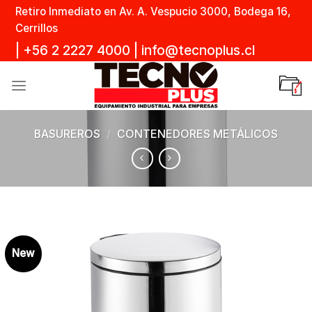
Skip
Retiro Inmediato en Av. A. Vespucio 3000, Bodega 16,
to
Cerrillos
content
|
+56 2 2227 4000
|
info@tecnoplus.cl
BASUREROS
/
CONTENEDORES METÁLICOS
New