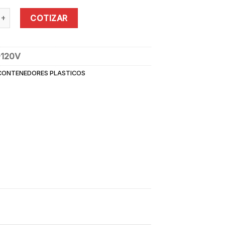
 CON TAPA RUEDA Y PEDAL 120 L SOIN quantity
COTIZAR
-120V
CONTENEDORES PLASTICOS