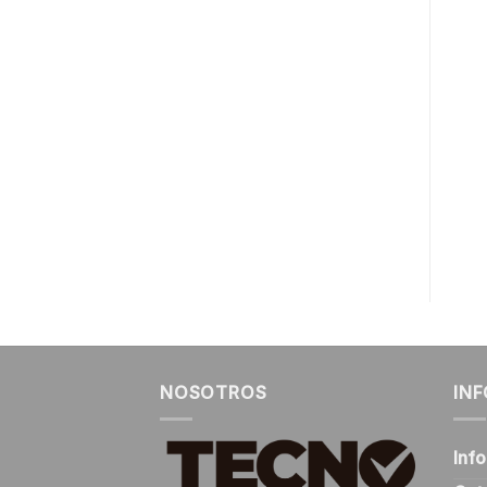
AE-120AM
AE-120V
CONTENEDOR DE
CONTENEDOR DE
BASURA CON RUEDAS
BASURA CON RUEDAS
AMARILLO 120 LTS.
VERDE 120 LTS.
$
32.000
$
28.000
+ IVA
+ IVA
COTIZAR
COTIZAR
NOSOTROS
IN
Inf