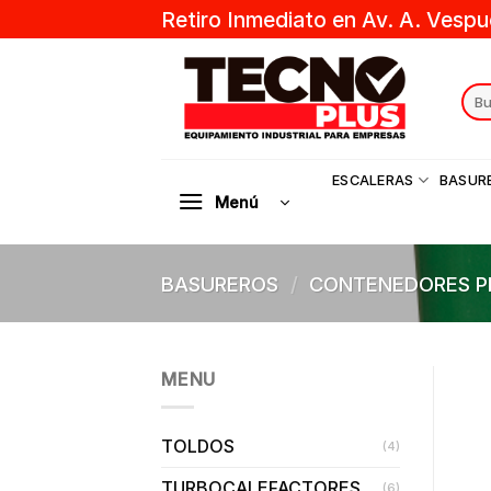
Skip
Retiro Inmediato en Av. A. Vespu
to
content
Sear
for:
ESCALERAS
BASUR
Menú
BASUREROS
/
CONTENEDORES P
MENU
TOLDOS
(4)
TURBOCALEFACTORES
(6)