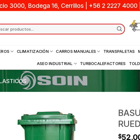
cio 3000, Bodega 16, Cerrillos
|
+56 2 2227 4000
ch
EROS
CLIMATIZACIÓN
CARROS MANUALES
TRANSPALETAS
ASEO INDUSTRIAL
TURBOCALEFACTORES
TOL
LASTICOS
BASU
RUED
52.0
$