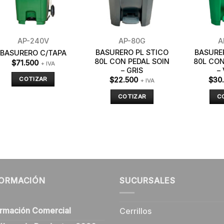
AP-240V
AP-80G
A
BASURERO PL STICO
BASURE
BASURERO C/TAPA
80L CON PEDAL SOIN
80L CON
$
71.500
+ IVA
– GRIS
–
$
22.500
$
30
COTIZAR
+ IVA
COTIZAR
C
FORMACIÓN
SUCURSALES
ormación Comercial
Cerrillos