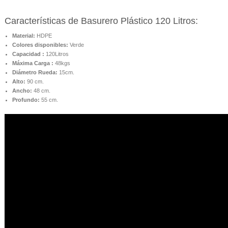
Características de Basurero Plástico 120 Litros:
Material:
HDPE
Colores disponibles:
Verde
Capacidad :
120Litros
Máxima Carga :
48kgs
Diámetro Rueda:
15cm.
Alto:
90 cm.
Ancho:
48 cm.
Profundo:
55 cm.