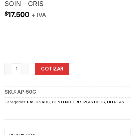
SOIN – GRIS
17.500
$
+ IVA
BASURERO PL STICO 50 L CON PEDAL SOIN - GRIS quantity
COTIZAR
SKU:
AP-50G
Categories:
BASUREROS
,
CONTENEDORES PLASTICOS
,
OFERTAS