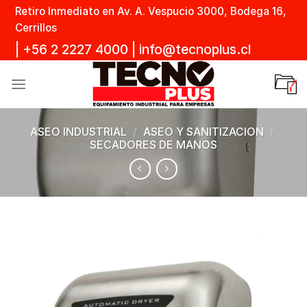
Skip
Retiro Inmediato en Av. A. Vespucio 3000, Bodega 16,
to
Cerrillos
content
|
+56 2 2227 4000
|
info@tecnoplus.cl
ASEO INDUSTRIAL
/
ASEO Y SANITIZACION
/
SECADORES DE MANOS