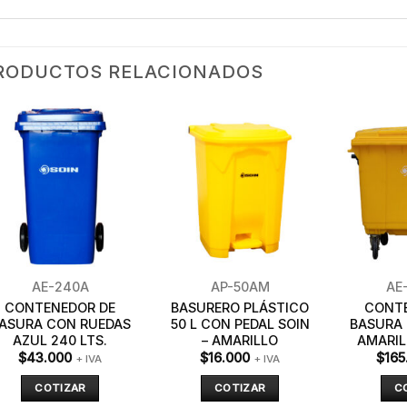
RODUCTOS RELACIONADOS
AE-240A
AP-50AM
AE
CONTENEDOR DE
BASURERO PLÁSTICO
CONT
ASURA CON RUEDAS
50 L CON PEDAL SOIN
BASURA
AZUL 240 LTS.
– AMARILLO
AMARIL
$
43.000
$
16.000
$
165
+ IVA
+ IVA
COTIZAR
COTIZAR
C