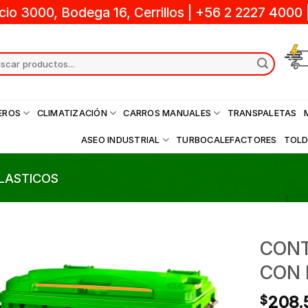
cio 3000, Bodega 16, Cerrillos
|
+56 2 2227 4000
ch
EROS
CLIMATIZACIÓN
CARROS MANUALES
TRANSPALETAS
ASEO INDUSTRIAL
TURBOCALEFACTORES
TOL
LASTICOS
CONT
CON 
208.
$