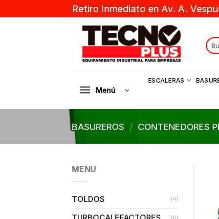
Skip
Retiro Inmediato en Av. A. Vespu
to
content
Sear
for:
ESCALERAS
BASUR
Menú
BASUREROS
/
CONTENEDORES P
MENU
TOLDOS
(4)
TURBOCALEFACTORES
(6)