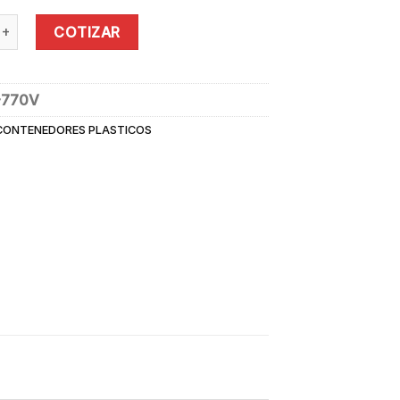
OR DE BASURA CON RUEDAS VERDE 770 L quantity
COTIZAR
-770V
CONTENEDORES PLASTICOS