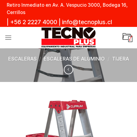
Skip
Retiro Inmediato en Av. A. Vespucio 3000, Bodega 16,
to
Cerrillos
content
|
+56 2 2227 4000
|
info@tecnoplus.cl
ESCALERAS
/
ESCALERAS DE ALUMINIO
/
TIJERA