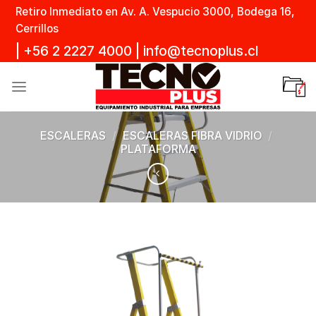
Skip
Retiro Inmediato en Av. A. Vespucio 3000, Bodega 16,
to
Cerrillos
content
|
+56 2 2227 4000
|
info@tecnoplus.cl
ESCALERAS
/
ESCALERAS FIBRA VIDRIO
/
PLATAFORMA