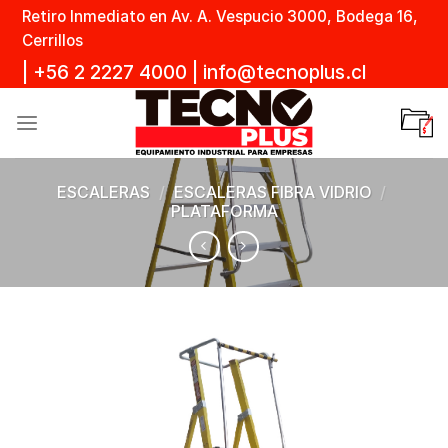
Skip
Retiro Inmediato en Av. A. Vespucio 3000, Bodega 16,
to
Cerrillos
content
|
+56 2 2227 4000
|
info@tecnoplus.cl
ESCALERAS
/
ESCALERAS FIBRA VIDRIO
/
PLATAFORMA