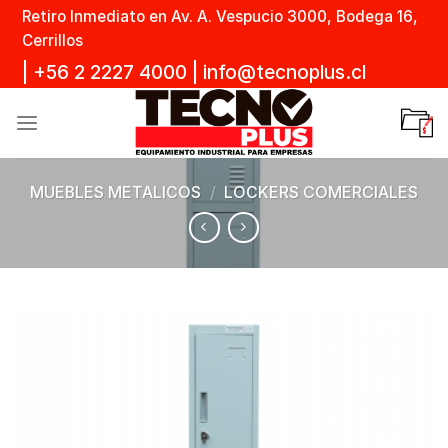
Skip
Retiro Inmediato en Av. A. Vespucio 3000, Bodega 16,
to
Cerrillos
content
|
+56 2 2227 4000
|
info@tecnoplus.cl
MUEBLES METALICOS
/
LOCKERS COMERCIALES