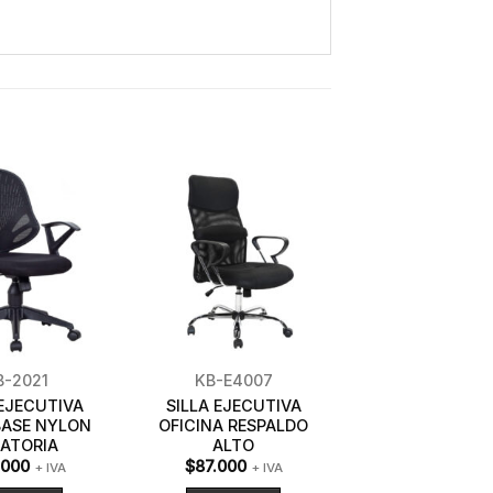
B-2021
KB-E4007
 EJECUTIVA
SILLA EJECUTIVA
BASE NYLON
OFICINA RESPALDO
RATORIA
ALTO
.000
$
87.000
+ IVA
+ IVA