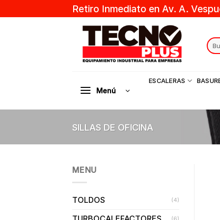
Skip
Retiro Inmediato en Av. A. Vespu
to
content
Sear
for:
ESCALERAS
BASUR
Menú
SILLAS DE OFICINA
MENU
TOLDOS
(4)
TURBOCALEFACTORES
(6)