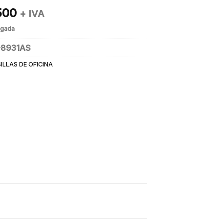
500
+ IVA
egada
-8931AS
SILLAS DE OFICINA