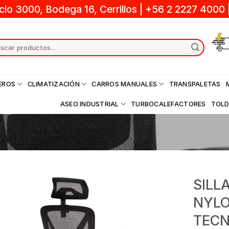
cio 3000, Bodega 16, Cerrillos
|
+56 2 2227 4000
ch
EROS
CLIMATIZACIÓN
CARROS MANUALES
TRANSPALETAS
ASEO INDUSTRIAL
TURBOCALEFACTORES
TOL
SILL
NYL
TEC