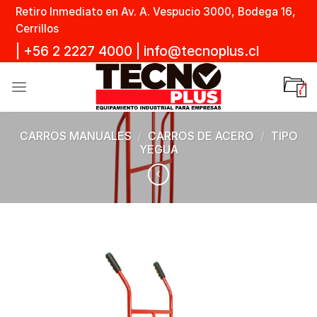
Skip
Retiro Inmediato en Av. A. Vespucio 3000, Bodega 16,
to
Cerrillos
content
|
+56 2 2227 4000
|
info@tecnoplus.cl
CARROS MANUALES
/
CARROS DE ACERO
/
TIPO
YEGUA