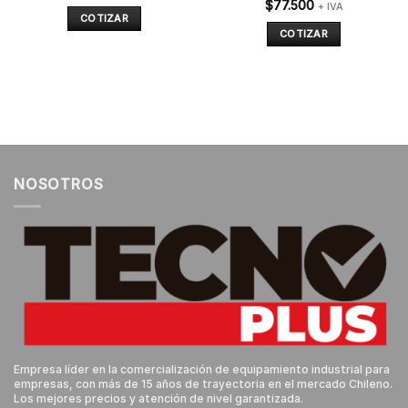
$
77.500
+ IVA
COTIZAR
COTIZAR
NOSOTROS
Empresa líder en la comercialización de equipamiento industrial para
empresas, con más de 15 años de trayectoria en el mercado Chileno.
Los mejores precios y atención de nivel garantizada.