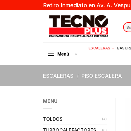
Skip
Retiro Inmediato en Av. A. Vespu
to
content
Sear
for:
ESCALERAS
BASUR
Menú
ESCALERAS
/
PISO ESCALERA
MENU
TOLDOS
(4)
TURBOCALEFACTORES
(6)