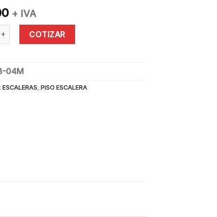
00
+ IVA
ALERA PROFESIONAL ACERO 4 PELDAÑOS (150 KG) quantity
COTIZAR
B-04M
:
ESCALERAS
,
PISO ESCALERA