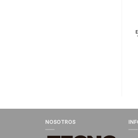
TAB-02D
EAM-PRO
PISO ESCALERA
ESCALERA
PLEGABLE 2P
MULTIPROPOSITO
PROFESIONAL
ALUMINIO 12
PELDAÑOS 150 KG
$
18.000
+ IVA
$
60.000
+ IVA
COTIZAR
COTIZAR
NOSOTROS
IN