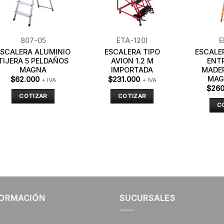
807-05
ETA-120I
E
ESCALERA ALUMINIO
ESCALERA TIPO
ESCALE
TIJERA 5 PELDAÑOS
AVION 1.2 M
ENT
MAGNA
IMPORTADA
MADE
MAG
$
62.000
$
231.000
+ IVA
+ IVA
$
260
COTIZAR
COTIZAR
C
FORMACIÓN
SUCURSALES