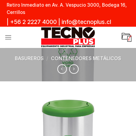
Skip
Retiro Inmediato en Av. A. Vespucio 3000, Bodega 16,
to
Cerrillos
content
|
+56 2 2227 4000
|
info@tecnoplus.cl
BASUREROS
/
CONTENEDORES METÁLICOS